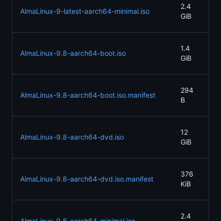
202
2.4
AlmaLinux-9-latest-aarch64-minimal.iso
05
GiB
07:
202
1.4
AlmaLinux-9.8-aarch64-boot.iso
05
GiB
07:
202
294
AlmaLinux-9.8-aarch64-boot.iso.manifest
05-
B
14:
202
12
AlmaLinux-9.8-aarch64-dvd.iso
05
GiB
07:
202
376
AlmaLinux-9.8-aarch64-dvd.iso.manifest
05
KiB
07:
202
2.4
AlmaLinux-9.8-aarch64-minimal.iso
05