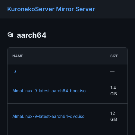
KuronekoServer Mirror Server
📂
aarch64
LAS
NAME
SIZE
MOD
../
—
—
202
1.4
AlmaLinux-9-latest-aarch64-boot.iso
05
GiB
07:
202
12
AlmaLinux-9-latest-aarch64-dvd.iso
05
GiB
07: