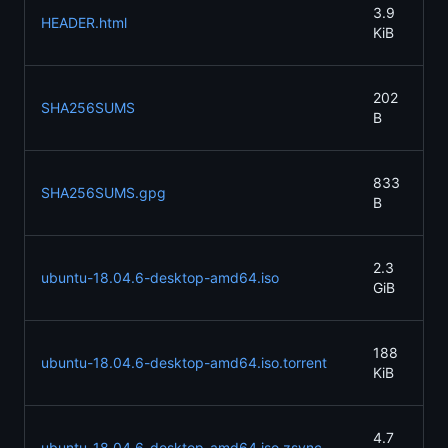
20
3.9
HEADER.html
09
KiB
21
20
202
SHA256SUMS
09
B
21
20
833
SHA256SUMS.gpg
09
B
21
20
2.3
ubuntu-18.04.6-desktop-amd64.iso
09
GiB
21
20
188
ubuntu-18.04.6-desktop-amd64.iso.torrent
09
KiB
21
20
4.7
ubuntu-18.04.6-desktop-amd64.iso.zsync
09