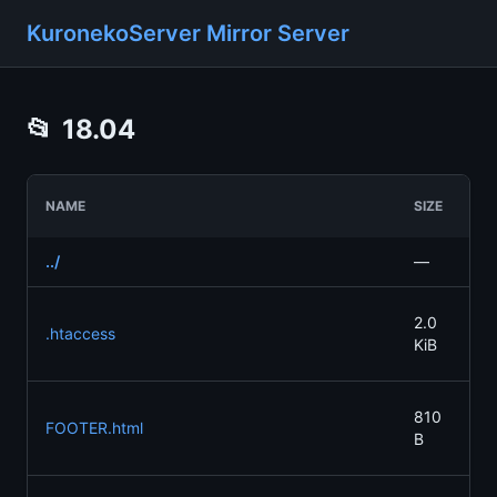
KuronekoServer Mirror Server
📂
18.04
LA
NAME
SIZE
MO
../
—
—
20
2.0
.htaccess
09
KiB
23
20
810
FOOTER.html
07
B
15