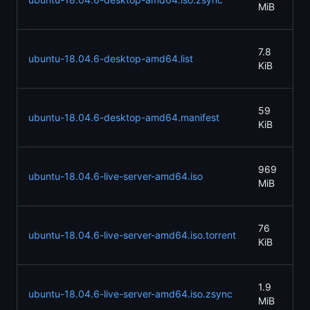
MiB
21
20
7.8
ubuntu-18.04.6-desktop-amd64.list
09
KiB
21
20
59
ubuntu-18.04.6-desktop-amd64.manifest
09
KiB
21
20
969
ubuntu-18.04.6-live-server-amd64.iso
09
MiB
21
20
76
ubuntu-18.04.6-live-server-amd64.iso.torrent
09
KiB
21
20
1.9
ubuntu-18.04.6-live-server-amd64.iso.zsync
09
MiB
21