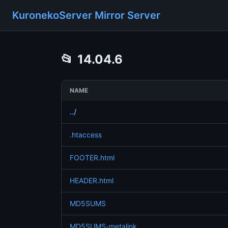
KuronekoServer Mirror Server
📂
14.04.6
NAME
../
.htaccess
FOOTER.html
HEADER.html
MD5SUMS
MD5SUMS-metalink